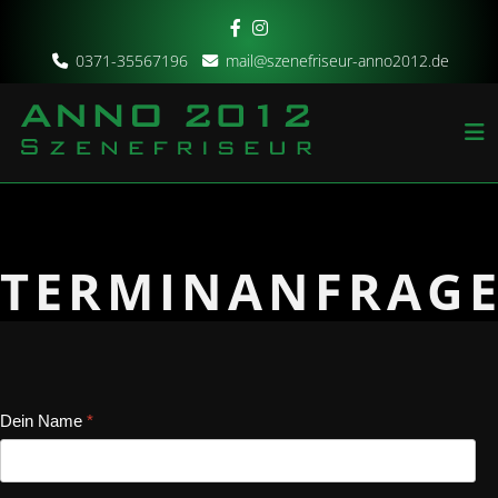
0371-35567196
mail@szenefriseur-anno2012.de
TERMINANFRAG
Dein Name
*