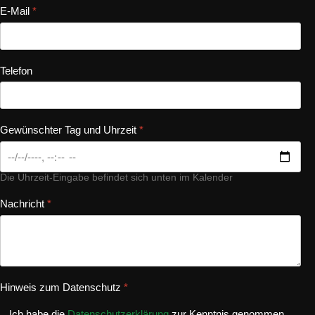
E-Mail
*
Telefon
Gewünschter Tag und Uhrzeit
*
Die Uhrzeit-Eingabe befindet sich unten im Kalender
Nachricht
*
Hinweis zum Datenschutz
*
Ich habe die
Datenschutzerklärung
zur Kenntnis genommen.